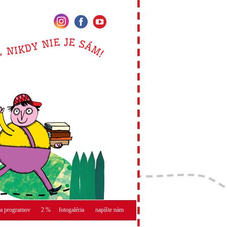
a programov
2 %
fotogaléria
napíšte nám