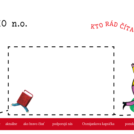
e
aktuálne
ako hravo čítať
podporujú nás
Osmijankova kapsička
ponuk