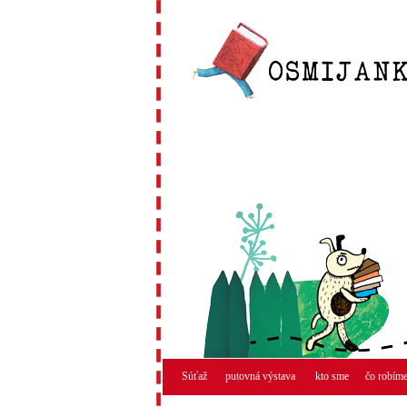
Súťaž
putovná výstava
kto sme
čo robím