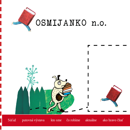
Súťaž
putovná výstava
kto sme
čo robíme
aktuálne
ako hravo čítať