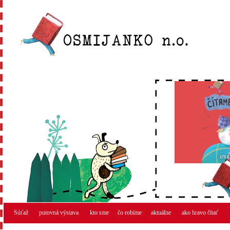
Súťaž
putovná výstava
kto sme
čo robíme
aktuálne
ako hravo čítať